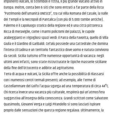
imponenti vulcani, lo Stromboli e l’Etna, il più grande vulcano attivo in
Europa. Inoltre, conta ben 6 siti che sono entrati a far parte della lista
“Patrimonio dell’umanità UNESCO”, tra cui Villa Romana del Casale, la Valle
dei Templi e la Necropoli di Pantalica (con più di 5.000 tombe antiche).
Palermo è il capoluogo storico della regione ed è una città pittoresca.
Ricca di meraviglie, come i marmi policromi dei palazzi, le cupole
arabeggianti e i rigogliosi spazi verdi: il Parco della Favorita, quello di Villa
Giulia e il Giardino di Garibaldi. Cefalù possiede una Cattedrale che domina
l’intera cittadina e un territorio fantastico dove uomo e natura convivono
da secoli. Sicilia turismo offre numerose opportunità di vacanza: negli
ultimi anni infatti, sono state ristrutturate le tipiche masserie siciliane
della fine dell’Ottocento e adibite ad agriturismo.
Terra di acqua e vulcani, la Sicilia offre anche la possibilità di rilassarsi
con i numerosi centri termali presenti; ad esempio, alle Terme di
Castellammare del Golfo l’acqua sgorga ad una temperatura di circa 44°C.
Chi ricerca invece una vacanza più culturale, respirerà qui un’atmosfera
suggestiva all’insegna della conoscenza. Grandi scrittori come Salvatore
Quasimodo, Giovanni Verga e Luigi Pirandello si sono lasciati ispirare
proprio dalle sensazioni che questa regione regalava. Ultimamente, la