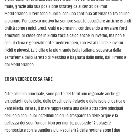
mare, grazie alla sua posizione strategica al centro del mar
Mediterraneo. Il territorio è unico, con una continua alternanza tra colline
e pianure.
Per questo motivo ha sempre saputo accogliere antiche grandi
civiltà come Fenici, Greci, Arabi e Normanni, continuando a regalare forti
emozioni. Si crede che in Sicilia faccia caldo anche in inverno, ma non è
così: il clima è generalmente mediterraneo, con estati calde e inverni
rigidi e piovosi. La Sicilia è la più grande isola italiana, separata dalla
terraferma dallo Stretto di Messina e bagnata dallo Ionio, dal Tirreno e
dal Mediterraneo.
COSA VEDERE E COSA FARE
Oltre all’isola principale, sono parte del territorio regionale anche gli
arcipelaghi delle Eolie, delle Egadi, delle Pelagie e delle isole di Ustica e
Pantelleria. Infatti, il mare rappresenta una delle attrattive principali
dell’isola con i suoi incredibili colori, la trasparenza delle acque e la
bellezza dei suoi fondali. Non per niente, possiede 17 spiagge
riconosciute con la Bandiera Blu. Peculiarità della regione sono i due