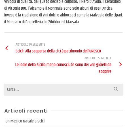
vinicola di qualità, dal gusto deciso e corposo; il Nero D’Avola, il Cerasuolo
di Vittoria DOC, l’Alcamo e il Monreale sono solo alcuni di essi. Antica
invece è la tradizione di vini dolci e abboccati come la Malvasia delle Lipari,
il Moscato di Pantelleria, lo Zibibbo e il Marsala.
ARTICOLO PRECEDENTE
Scicli: Alla scoperta della città patrimonio dell’UNESCO
ARTICOLO SEGUENTE
Le isole della Sicilia meno conosciute sono dei veri gioielli da
scoprire
Cerca
per:
Articoli recenti
Un Magico Natale a Scicli