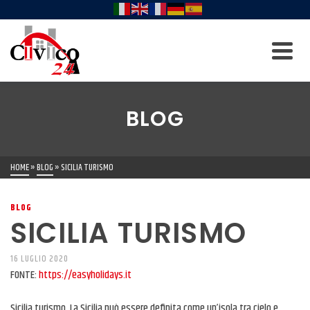
BLOG
HOME
»
BLOG
»
SICILIA TURISMO
BLOG
SICILIA TURISMO
16 LUGLIO 2020
FONTE:
https://easyholidays.it
Sicilia turismo. La Sicilia può essere definita come un’isola tra cielo e