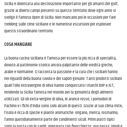
Sicilia è diventata una destinazione importante per gli amanti del golf,
grazie ai diversi campi presenti su questo territorio dove ogni anno si
svolge il famoso Open di Sicilia. Non mancano poi le occasioni per fare
trekking sulle cime siciliane e le numerose escursioni per esplorare
questo straordinario territorio.
COSA MANGIARE
La buona cucina siciliana è famosa per essere la più ricca di specialità,
dovuto al patrimonio storico ancora palpitante delle eredità greche,
arabe e normanne. Ci racconta la passione e la cura che i siciliani hanno
nei riguardi della buona tavola e dei sapori genuini. Tanti prodotti siciliani
quali l’olio extravergine di oliva hanno conquistato i marchi DOP e IGT,
rendendo la Sicilia famosa nel mondo per la genuinità degli alimenti
utilizzati. Gli oli extra-vergine di oliva, le arance rosse, i pomodori di
Pachino e i fichi d’India sono solo alcuni di questi. Grazie al suo clima mite,
l’isola è ricca di spezie e piante aromatiche: origano, menta, rosmarino,
fanno quotidianamente parte dei condimenti siculi. Primi piatti tipici
sono la pasta con le sarde, preparata con finocchietto, uva passa, pinoli e