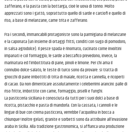
zafferano, e la pasta con la bottarga, cioè le uova di tonno. Molto
apprezzati sono i gattò, soprattutto quello di sarde e carciofi e quello di
riso, a base di melanzane, carne trita e zafferano.
Fra i secondi, immancabili protagoniste sono la parmigiana di melanzane
e la caponata (un insieme di ortaggi fritti, conditi con sugo di pomodoro,
in salsa agrodolce). Il pesce spada è rinomato, cucinato come involtini
impanati e col formaggio; le sarde a beccafico prevedono, invece, la
marinatura ed l’imbottitura di pane, pinoli e limone. Per chi ama il
connubio dolce-salato, le teste di turco sono da provare: si tratta di
gnocchi di pane imbottiti di trita di maiale, ricotta e cannella, e ricoperti
di cacao. Da non dimenticare assolutamente i celeberrimi arancini: palle di
riso fritte, imbottite con carne, formaggio, piselli e funghi.
La pasticceria siciliana è conosciuta da tutti per i suoi dolci a base di
ricotta, pistacchio e pasta di mandorla. Con la cassata, i cannoli e le
lingue di bue con crema pasticcera, verrebbe l’acquolina in bocca a
chiunque! Inoltre gelati, granite e sorbetti sono da attribuire all’invasione
araba in Sicilia. Alla tradizione gastronomica, si affianca una produzione